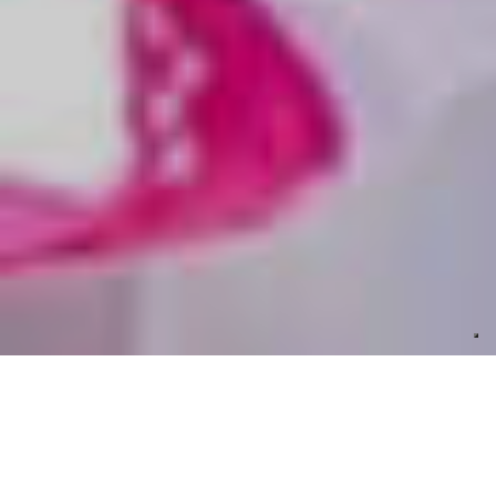
Incastonata come uno smeraldo nel blu dell’oceano
sorge
Cuba
: l’isola più grande e viva nel
Mar dei Caraibi
.
Mare cristallino e spiagge bianchissime sono solo una
parte di ciò che quest’isola ha da offrire.
Cuba
, detta