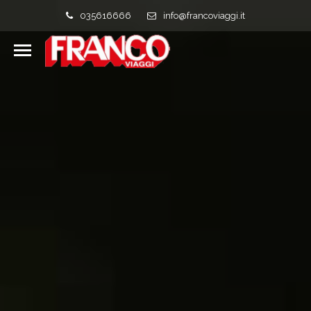
035616666
info@francoviaggi.it