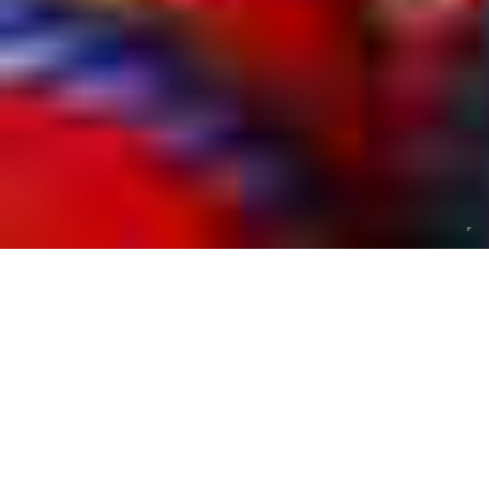
Il Messico è una terra ricca di tradizioni, storia e paesaggi
contrastanti di unicità e magnificenza straordinarie. È un
incrocio di culture e colori che trasmettono sensazioni
indimenticabili. Sinonimo di fiesta, in Messico i colori e la
musica latina sapranno travolgerti in un mare di emozioni
a ogni ora del giorno e della notte.
Le lunghe e distese spiagge della
Riviera Maya
sono il