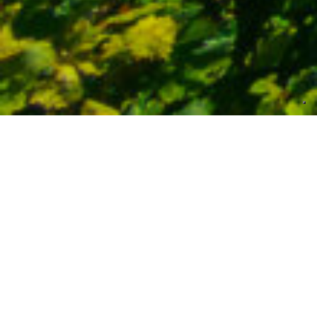
TRA COLLINE E CANTINE
Domenica 6 SETTEMBRE
Le grandi bellezze dei
monti Berici e i vigneti
del territorio
IL FAMOSO SANTUARIO DI MONTE BERICO E
LA VILLA CAPOLAVORO DEL PALLADIO